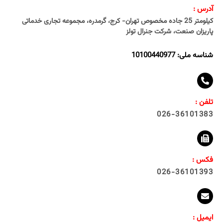
آدرس :
کیلومتر 25 جاده مخصوص تهران- کرج، گرمدره، مجموعه تجاری خدماتی
پاریزان صنعت، شرکت جنرال تولز
شناسه ملی: 10100440977
تلفن :
026-36101383
فکس :
026-36101393
ایمیل :