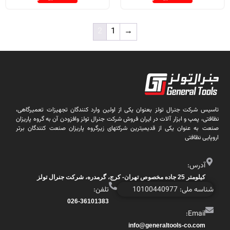
2
1
→
تاسیس شرکت جنرال تولز بعنوان یکی از اولین وارد کنندگان تجهیزات تعمیرگاهی،
نظافتی، پمپ و ابزار آلات در ایران فروش شرکت جنرال تولز وافزودن آن به گروه پاریزان
صنعت به عنوان یکی از قدیمیترین شرکتهای زیرگروه پاریزان صنعت کنندگان برتر
اروپایی نظافتی
آدرس:
کیلومتر 25 جاده مخصوص تهران- کرج، گرمدره، شرکت جنرال تولز
شناسه ملی: 10100440977
تلفن:
026-36101383
Email:
info@generaltools-co.com