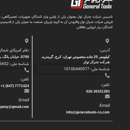
تاسیس شرکت جنرال تولز بعنوان یکی از اولین وارد کنندگان تجهیزات تعمیرگاهی، نظا
فروش شرکت جنرال تولز وافزودن آن به گروه پاریزان صنعت به عنوان یکی از قدیمیتری
کنندگان برتر اروپایی نظافتی
آدرس:
دفتر آمریکای شمالی
کیلومتر 25 جاده مخصوص تهران- کرج، گرمدره،
5700، خیابان یانگ، واحد 200، تورنتو، کانادا
شرکت جنرال تولز
شناسه ملی: 1000446652
شناسه ملی: 10100440977
تلفن:
تلفن:
7771424 (647) 1+
026-36101383
Email:
Email:
mpany@gmail.com
info@generaltools-co.com