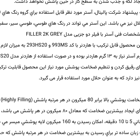
جاد لكه و جذب شدن به سطح كار در حين پاشش نخواهد داشت.
ال نيز مي باشد. اين آستر مي تواند در رنگ هاي طوسي، طوسي سير، سفيد
صات فنی آستر با فیلر دو جزیی مدل FILLER 2K GREY
ه ۱۳ گرم هاردنر بوده و در صورت استفاده از هاردنر مدل 293HS20 برای هر ۱۰۰ گرم آستر نیاز به ۱۱ گرم هاردنر می باشد.
 نیز دارد که به عنوان حلال مورد استفاده قرار می گیرد.
 پوششي بالا برابر 80 ميكرون در هر مرتبه پاشش (Highly Filling)
برای ایجاد بیشترین ضخامت که معادل ۸۰ میکرون
مكان رسيدن به 160 ميكرون لايه پوششي ميسر مي باشد.