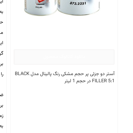
اي
حل
مشخ
گرم آستر نیاز ب
دانلود کاتالوگ محصول
آستر دو جزئی پر حجم مشکی رنگ پالینال مدل BLACK
را
FILLER 5:1 در حجم 1 لیتر
ضخامت
زماني 5 تا 10 دقيقه، ا