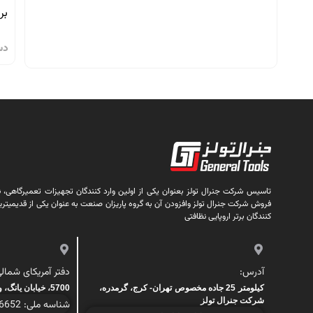
بر
دس
تاسیس شرکت جنرال تولز بعنوان یکی از اولین وارد کنندگان تجهیزات تعمیرگاهی، نظا
فروش شرکت جنرال تولز وافزودن آن به گروه پاریزان صنعت به عنوان یکی از قدیمیتری
کنندگان برتر اروپایی نظافتی
آدرس:
دفتر آمریکای شمالی
کیلومتر 25 جاده مخصوص تهران- کرج، گرمدره،
5700، خیابان یانگ، واحد 200، تورنتو، کانادا
شرکت جنرال تولز
شناسه ملی: 1000446652