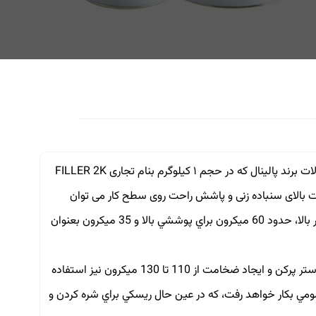
آستر دو جزئی پر حجم اکرولیک يا فيلر دو جزيی با رنگ مشکی یکی از محصولات برند پالينال که در حجم ۱ کیلوگرم بنام تجاری FILLER 2K
شود و از مزایای این محصول به نسبت ترکیب ۵ به ۱ و قابلیت بالای سنباده زنی و پاشش راحت روی سطح کار می توان
اشاره کرد. قدرت بالای پوشش اين محصول از ۸۰ میکرون برای پوشش بسيار بالا، حدود 60 ميكرون براي پوششي بالا و 35 ميكرون بعنوان
با توجه به سرعت و قدرت در سخت شدن اين فيلر، بصورت عمومي بعنوان آستر پركن و ايجاد ضخامت از 110 تا 130 ميكرون نيز استفاده
 ميكروني بصورت يك عايق عمومي بكار خواهد رفت، كه در عين حال ريسكي براي شره كردن و