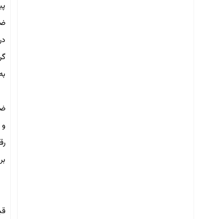
پي
ضخام
گرم 
به بيان 
ضخام
رقي
براي رسيد
قب