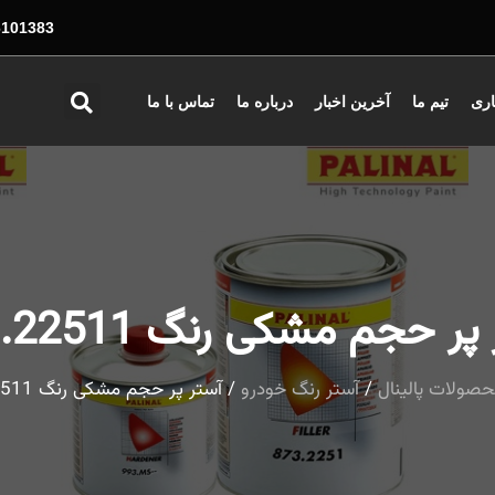
01383 - 026
اری
تیم ما
آخرین اخبار
درباره ما
تماس با ما
ر حجم مشکی رنگ 873.22511
صولات پالینال
/
آستر رنگ خودرو
/ آستر پر حجم مشکی رنگ 873.22511