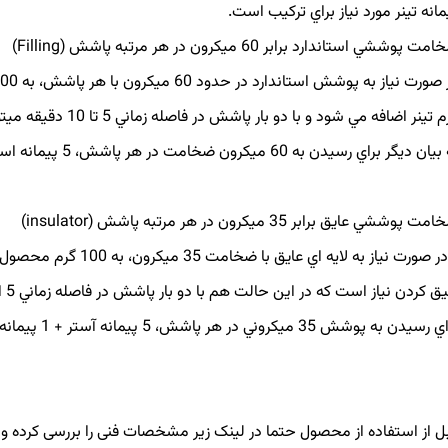
مانه تينر مورد نياز براي تركيب است.
ت پوششي استاندارد برابر 60 ميكرون در هر مرتبه پاشش (Filling)
تينر اضافه مي شود و با دو بار پاشش در فاصله زماني 5 تا 10 دقيقه ميتوان به 120 ميكرون پوشش رسيد.
ديگر براي رسيدن به 60 ميكرون ضخامت در هر پاشش، 5 پيمانه استر + 1 پيمانه هاردنر + 0.5 پيمانه تينر مورد نياز است.
ت پوششي عايق برابر 35 ميكرون در هر مرتبه پاشش (insulator)
ق كردن نياز است كه در اين حالت هم با دو بار پاشش در فاصله زماني 5 الي 10 دقيقه به 70 ميكرون ضخامت دست خواهيد يافت.
ن به پوشش 35 ميكروني در هر پاشش، 5 پيمانه آستر + 1 پيمانه هاردنر + 1 پيمانه تينر بهترين تركيب مي باشد.
ل از استفاده از محصول حتما در لینک زیر مشخصات فنی را بررسی کرده و