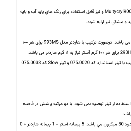
به پيشنهاد شركت پالينال، آستر مورد نظر قابل استفاده براي گروه رنگ هاي Multycryl900 و نيز قابل استفاده براي رنگ هاي پايه آب و پايه
 و مشكي نيز ارايه شود.
این محصول قابل ترکیب با هاردنر با کد 993MS و 293HS20 به میزان لازم می باشد. درصورت ترکیب با هاردنر مدل 993MS برای هر ۱۰۰
برای رقیق کردن و تنطیم ضخامت پوشش مورد نیاز این محصول قابلیت ترکیب با تینر استاندارد کد 075.0020 و تینر Slow کد 075.0033
 در هر پاشش می باشد، استفاده از تینر توصیه نمی شود. با دو مرتبه پاشش در فاصله
به زبان ساده تر براي رسيدن به بيشترين ضخامت در هر مرتبه پاشش كه حدود 80 ميكرون مي باشد، 5 پيمانه آستر + 1 پيمانه هاردنر + 0