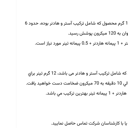
در صورت نياز به پوشش استاندارد در حدود 60 ميكرون با هر پاشش، به 100 گرم محصول که شامل ترکیب آستر و هادنر بوده، حدود 6
و در صورت نياز به لايه اي عايق با ضخامت 35 ميكرون، به 100 گرم محصول که شامل ترکیب آستر و هادنر می باشد، 12 گرم تينر براي
 یا با کارشناسان شرکت تماس حاصل نمایید.