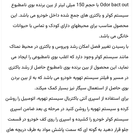
Odor bact out با حجم 150 میلی لیتر از بین برنده بوی نامطبوع
سیستم کولر و باكترى هاى جمع شده داخل خودرو می باشد. این
محصول مناسب برای محیطهای دارای کودک و تماس با حیوانات
خانگی می باشد.
با رسيدن تغيير فصل امكان رشد ويروس و باكترى در محيط نمناک
مانند سيستم كولر وجود دارد كه اغلب بوى نامطبوعى را ايجاد مى
نمايد، اين محصول از بين برنده بوى نامطبوع حاصل از رشد باكترى
در مسير و فيلتر سيستم تهويه خودرو مى باشد كه به از بين بردن
بوى حاصل از استعمال سيگار نيز بسيار کمک ميکند.
برای استفاده از اسپری آنتی باکتریال سیستم تهویه، اتومبیل را روشن
کرده و سیستم تهویه را روشن کنید در مرحله ی بعد ضامن اسپری
سیستم کولر خودرو را کشیده و اسپری را روی کف خودرو در قسمت
جلو قرار دهید به گونه ای که سمت پاشش مواد به طرف دریچه های