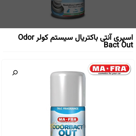
اسپری آنتی باکتریال سیستم کولر Odor
Bact Out