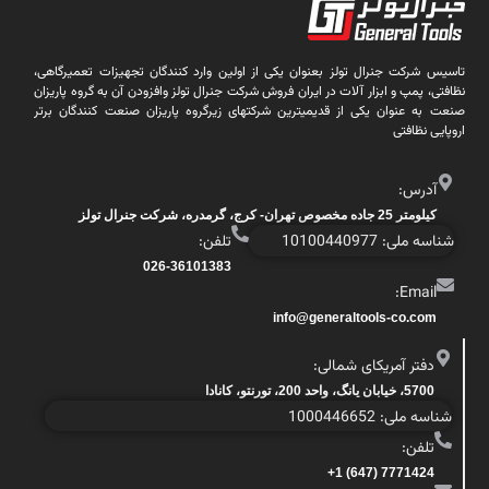
تاسیس شرکت جنرال تولز بعنوان یکی از اولین وارد کنندگان تجهیزات تعمیرگاهی،
نظافتی، پمپ و ابزار آلات در ایران فروش شرکت جنرال تولز وافزودن آن به گروه پاریزان
صنعت به عنوان یکی از قدیمیترین شرکتهای زیرگروه پاریزان صنعت کنندگان برتر
اروپایی نظافتی
آدرس:
کیلومتر 25 جاده مخصوص تهران- کرج، گرمدره، شرکت جنرال تولز
شناسه ملی: 10100440977
تلفن:
026-36101383
Email:
info@generaltools-co.com
دفتر آمریکای شمالی:
5700، خیابان یانگ، واحد 200، تورنتو، کانادا
شناسه ملی: 1000446652
تلفن:
7771424 (647) 1+