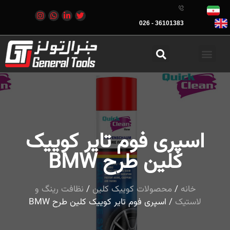
36101383 - 026
اسپری فوم تایر كوييک
كلين طرح BMW
خانه
/
محصولات کوییک کلین
/
نظافت رینگ و
لاستیک
/ اسپری فوم تایر كوييک كلين طرح BMW