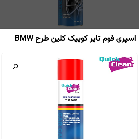
اسپری فوم تایر كوييک كلين طرح BMW