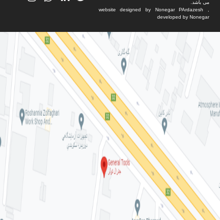
می باشد.
website designed by Nonegar PArdazesh ,
developed by Nonegar