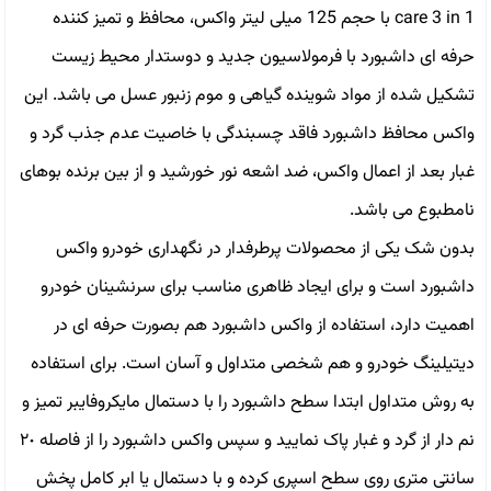
care 3 in 1 با حجم 125 میلی لیتر واکس، محافظ و تمیز کننده
حرفه ای داشبورد با فرمولاسیون جدید و دوستدار محیط زیست
تشکیل شده از مواد شوینده گیاهی و موم زنبور عسل می باشد. این
واکس محافظ داشبورد فاقد چسبندگی با خاصیت عدم جذب گرد و
غبار بعد از اعمال واکس، ضد اشعه نور خورشید و از بین برنده بوهای
نامطبوع می باشد.
بدون شک يكى از محصولات پرطرفدار در نگهدارى خودرو واكس
داشبورد است و براى ايجاد ظاهرى مناسب براى سرنشينان خودرو
اهميت دارد، استفاده از واكس داشبورد هم بصورت حرفه اى در
ديتيلينگ خودرو و هم شخصى متداول و آسان است. براى استفاده
به روش متداول ابتدا سطح داشبورد را با دستمال مايكروفايبر تميز و
نم دار از گرد و غبار پاک نمایید و سپس واكس داشبورد را از فاصله ٢٠
سانتى مترى روى سطح اسپرى كرده و با دستمال يا ابر كامل پخش