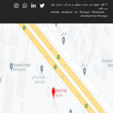
© کلیه حقوق این سایت متعلق به شرکت جنرال تولز
می باشد.
website designed by Nonegar PArdazesh ,
developed by Nonegar