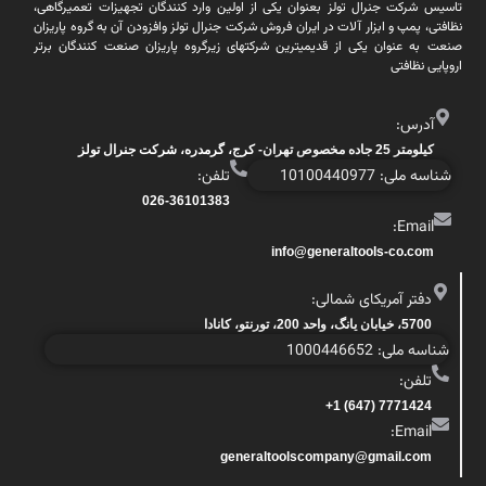
تاسیس شرکت جنرال تولز بعنوان یکی از اولین وارد کنندگان تجهیزات تعمیرگاهی،
نظافتی، پمپ و ابزار آلات در ایران فروش شرکت جنرال تولز وافزودن آن به گروه پاریزان
صنعت به عنوان یکی از قدیمیترین شرکتهای زیرگروه پاریزان صنعت کنندگان برتر
اروپایی نظافتی
آدرس:
کیلومتر 25 جاده مخصوص تهران- کرج، گرمدره، شرکت جنرال تولز
شناسه ملی: 10100440977
تلفن:
026-36101383
Email:
info@generaltools-co.com
دفتر آمریکای شمالی:
5700، خیابان یانگ، واحد 200، تورنتو، کانادا
شناسه ملی: 1000446652
تلفن:
7771424 (647) 1+
Email:
generaltoolscompany@gmail.com