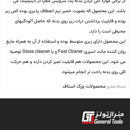
در برخى موارد كلى كردن بدنه يک سرويس مجزا در ديتيلينگ مى
باشد. اين محصول كه بصورت خمير نرم انعطاف پذيرى بوده كمى زبر
بوده و قابليت برداشتن ذرات ريز روى بدنه كه حاصل آلودگيهاى
محيطى است را دارد.
اين محصول داراى زبرى متوسط بوده و استفاده از آن به همراه مايع
روان كننده مانند اسپرى Fast Clraner و يا Glass cleaner توصيه
مى شود. اين محصولات هم قابليت تميز كردن دارند و هم حركت
كلى روى بدنه راحت تر انجام ميشود.
محصولات ورک استاف
دسته بندی