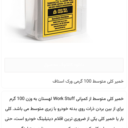
دانلود کاتالوگ محصول
خمیر کلی متوسط 100 گرمی ورک استاف
خمیر کلی متوسط از کمپانی Work Stuff لهستان به وزن 100 گرم
برای از بین بردن ذرات روی بدنه خودرو با زبری متوسط می باشد. كلى
بار يا خمير كلى يكى از ضرورى ترين اقلام ديتيلينگ خودرو است، حتى