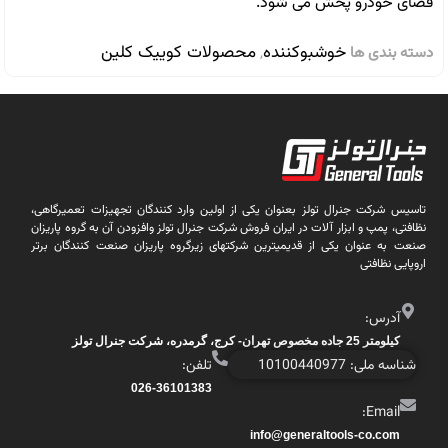
فضای خودرو پخش می شود.
خوشبوکننده
محصولات کوییک کلین
دسته بندی ها
,
تاسیس شرکت جنرال تولز بعنوان یکی از اولین وارد کنندگان تجهیزات تعمیرگاهی،
نظافتی، پمپ و ابزار آلات در ایران فروش شرکت جنرال تولز وافزودن آن به گروه پاریزان
صنعت به عنوان یکی از قدیمیترین شرکتهای زیرگروه پاریزان صنعت کنندگان برتر
اروپایی نظافتی
آدرس:
کیلومتر 25 جاده مخصوص تهران- کرج، گرمدره، شرکت جنرال تولز
شناسه ملی: 10100440977
تلفن:
026-36101383
Email:
info@generaltools-co.com