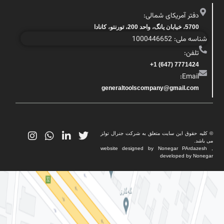
دفتر آمریکای شمالی:
5700، خیابان یانگ، واحد 200، تورنتو، کانادا
شناسه ملی: 1000446652
تلفن:
7771424 (647) 1+
Email:
generaltoolscompany@gmail.com
© کلیه حقوق این سایت متعلق به شرکت جنرال تولز
می باشد.
website designed by Nonegar PArdazesh ,
developed by Nonegar