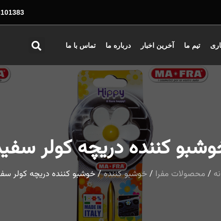
01383 - 026
اری
تیم ما
آخرین اخبار
درباره ما
تماس با ما
وشبو کننده دریچه کولر سفید
نه
/
محصولات مفرا
/
خوشبو کننده
/ خوشبو کننده دریچه کولر سفی