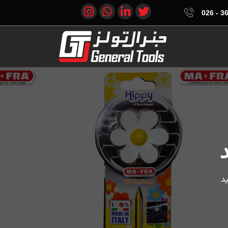
361
د