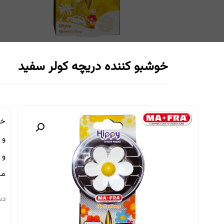
خوشبو کننده دریچه کولر سفید
مد
دس