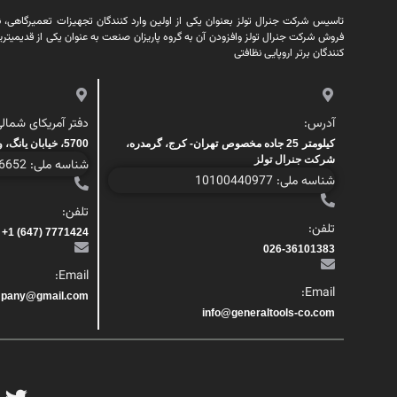
تاسیس شرکت جنرال تولز بعنوان یکی از اولین وارد کنندگان تجهیزات تعمیرگاهی، نظا
فروش شرکت جنرال تولز وافزودن آن به گروه پاریزان صنعت به عنوان یکی از قدیمیتری
کنندگان برتر اروپایی نظافتی
آدرس:
دفتر آمریکای شمالی
کیلومتر 25 جاده مخصوص تهران- کرج، گرمدره،
5700، خیابان یانگ، واحد 200، تورنتو، کانادا
شرکت جنرال تولز
شناسه ملی: 1000446652
شناسه ملی: 10100440977
تلفن:
تلفن:
7771424 (647) 1+
026-36101383
Email:
Email:
mpany@gmail.com
info@generaltools-co.com