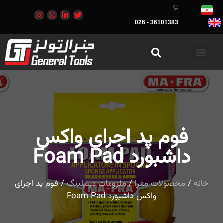
36101383 - 026
فوم پد اجرای واکس
داشبورد Foam Pad
خانه
/
محصولات مفرا
/
ملزومات دیتیلینگ
/ فوم پد اجرای
واکس داشبورد Foam Pad