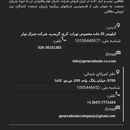
نظافتی، پمپ و ابزار آلات در ایران فروش شرکت جنرال تولز وافزودن آن به گروه پاریزان
صنعت به عنوان یکی از قدیمیترین شرکتهای زیرگروه پاریزان صنعت کنندگان برتر
اروپایی نظافتی
آدرس:
کیلومتر 25 جاده مخصوص تهران- کرج، گرمدره، شرکت جنرال تولز
شناسه ملی: 10100440977
تلفن:
026-36101383
Email:
info@generaltools-co.com
دفتر آمریکای شمالی:
5700، خیابان یانگ، واحد 200، تورنتو، کانادا
شناسه ملی: 1000446652
تلفن:
7771424 (647) 1+
Email:
generaltoolscompany@gmail.com