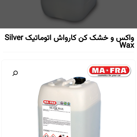
واکس و خشک کن کارواش اتوماتیک Silver
Wax