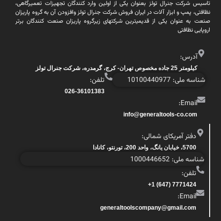
تاسیس شرکت جنرال تولز بعنوان یکی از اولین وارد کنندگان تجهیزات تعمیرگاهی،
نظافتی، پمپ و ابزار آلات در ایران فروش شرکت جنرال تولز وافزودن آن به گروه پاریزان
صنعت به عنوان یکی از قدیمیترین شرکتهای زیرگروه پاریزان صنعت کنندگان برتر
اروپایی نظافتی
آدرس:
کیلومتر 25 جاده مخصوص تهران- کرج، گرمدره، شرکت جنرال تولز
شناسه ملی: 10100440977
تلفن:
026-36101383
Email:
info@generaltools-co.com
دفتر آمریکای شمالی:
5700، خیابان یانگ، واحد 200، تورنتو، کانادا
شناسه ملی: 1000446652
تلفن:
7771424 (647) 1+
Email:
generaltoolscompany@gmail.com