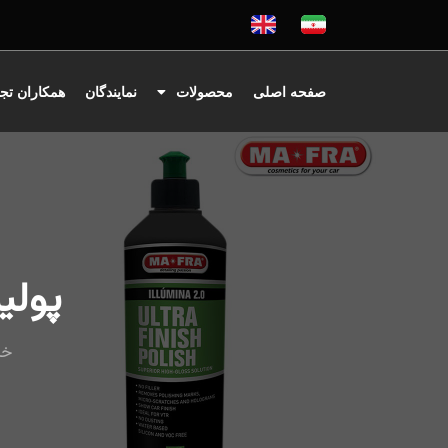
صفحه اصلی
محصولات
نمایندگان
همکاران تج
پولیش نرم A
خا