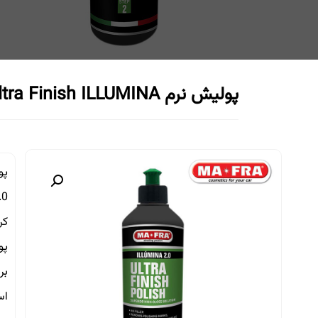
پولیش نرم Ultra Finish ILLUMINA
کر
پو
بر
اس