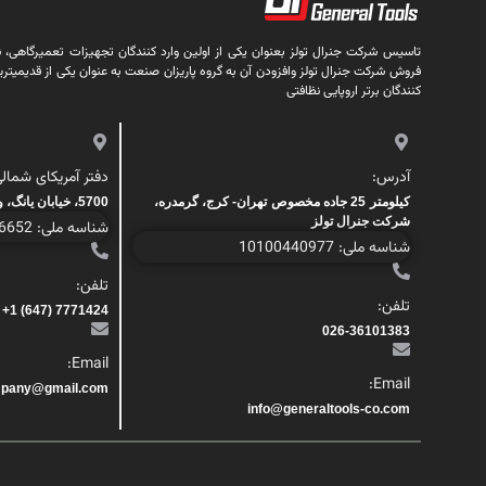
تاسیس شرکت جنرال تولز بعنوان یکی از اولین وارد کنندگان تجهیزات تعمیرگاهی، نظا
فروش شرکت جنرال تولز وافزودن آن به گروه پاریزان صنعت به عنوان یکی از قدیمیتری
کنندگان برتر اروپایی نظافتی
آدرس:
دفتر آمریکای شمالی
کیلومتر 25 جاده مخصوص تهران- کرج، گرمدره،
5700، خیابان یانگ، واحد 200، تورنتو، کانادا
شرکت جنرال تولز
شناسه ملی: 1000446652
شناسه ملی: 10100440977
تلفن:
تلفن:
7771424 (647) 1+
026-36101383
Email:
Email:
mpany@gmail.com
info@generaltools-co.com