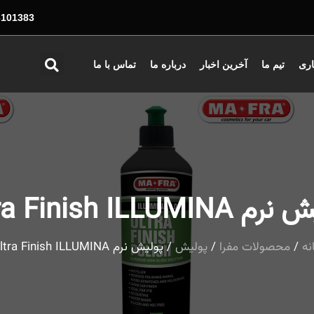
01383 - 026
اری
تیم ما
آخرین اخبار
درباره ما
تماس با ما
Ultra Finish ILLUMIN
نه
/
محصولات مفرا
/
پولیش
/ پولیش نرم Ultra Finish ILLUMINA