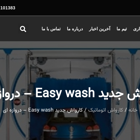
01383 - 026
اری
تیم ما
آخرین اخبار
درباره ما
تماس با ما
Easy wash – دروازه ای
خانه
/
کارواش اتوماتیک
/ کارواش جدید Easy wash – دروازه ای