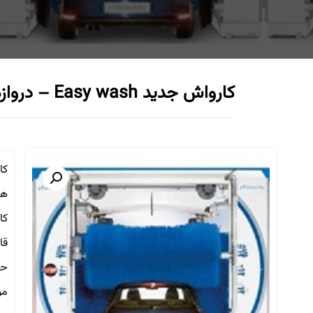
کارواش جدید Easy wash – دروازه ای
کارواش اتوما
هز
کارواش درو
قابلی
حدا
مو