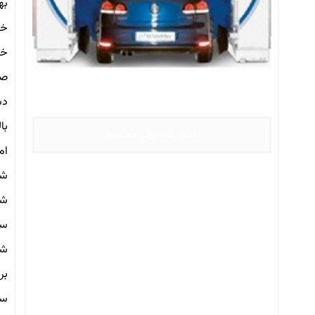
به
خر
خر
صن
دس
با
دانلود کاتالوگ محصول
امکا
شس
شس
سس
شس
بر
سی