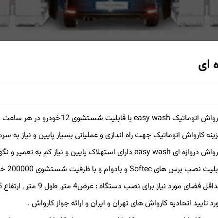
تیک easy wash با قابلیت شستشوی 12خودرو در هر ساعت با کیفیت شستشوی بسیار عالی ( مدلی با قیمتی اقتصادی)
ینه کارواش اتوماتیک جهت راه اندازی و عملیاتی بسیار پایین و نیاز به سر
ازه ای easy wash دارای استهلاک پایین و نیاز کم به تعمیر و نگهداری (تعمیر کارواش)
ت نصب برس های Softec و بادوام و با ظرفیت شستشوی 200000 خودرو
قل فضای مورد نیاز برای نصب دستگاه : عرض4 متر, طول 9 متر , ارتفاع 4.5 متر
رد تایید اتحادیه کارواش های تهران و ایران و ارائه جواز کارواش .