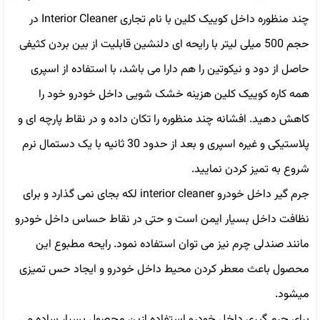
چند منظوره داخل کوییک کلین با نام تجارى Interior Cleaner در
حجم 500 میلی لیتر با رایحه ای دلنشین قابلیت از بین بردن کثیفی
حاصل از دود و نیکوتین را هم دارا می باشد، با استفاده از اسپری
همه کاره کوييک کلین هزینه خشک شویی داخل خودرو خود را
کاهش دهید. افشانه چند منظوره را تکان داده و در نقاط پارچه ای و
پلاستیکی و غیره اسپری و بعد از حدود 30 ثانیه با یک دستمال نرم
شروع به تمیز کردن نمایید.
جرم گير داخل خودرو interior cleaner لكه بجاى نمى گذارد و براى
نظافت داخل بسيار ايمن است و حتى در نقاط حساس داخل خودرو
مانند صندلى چرم نيز مى توان استفاده نمود. رايحه مطبوع اين
محصول باعث معطر كردن محيط داخل خودرو و ايجاد حس تميزى
ميشود.
براى جرم گيرى داخل خودرو استفاده ازين محصول بسيار ساده مى