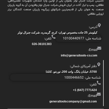
تاسیس شرکت جنرال تولز بعنوان یکی از اولین وارد کنندگان تجهیزات تعمیرگاهی،
نظافتی، پمپ و ابزار آلات در ایران فروش شرکت جنرال تولز وافزودن آن به گروه پاریزان
صنعت به عنوان یکی از قدیمیترین شرکتهای زیرگروه پاریزان صنعت کنندگان برتر
اروپایی نظافتی
آدرس:
کیلومتر 25 جاده مخصوص تهران- کرج، گرمدره، شرکت جنرال تولز
شناسه ملی: 10100440977
تلفن:
026-36101383
Email:
info@generaltools-co.com
دفتر آمریکای شمالی:
5700، خیابان یانگ، واحد 200، تورنتو، کانادا
شناسه ملی: 1000446652
تلفن:
7771424 (647) 1+
Email:
generaltoolscompany@gmail.com