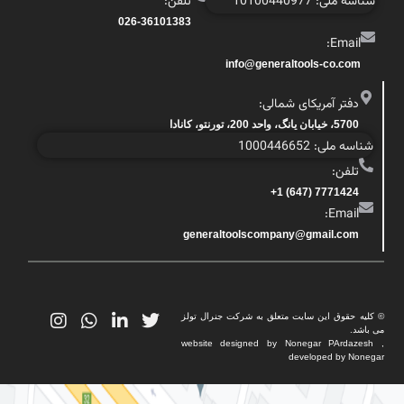
شناسه ملی: 10100440977
تلفن:
026-36101383
Email:
info@generaltools-co.com
دفتر آمریکای شمالی:
5700، خیابان یانگ، واحد 200، تورنتو، کانادا
شناسه ملی: 1000446652
تلفن:
7771424 (647) 1+
Email:
generaltoolscompany@gmail.com
© کلیه حقوق این سایت متعلق به شرکت جنرال تولز
می باشد.
website designed by Nonegar PArdazesh ,
developed by Nonegar