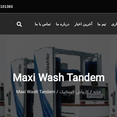
01383 - 026
اری
تیم ما
آخرین اخبار
درباره ما
تماس با ما
Maxi Wash Tandem
خانه
/
کارواش اتوماتیک
/ Maxi Wash Tandem