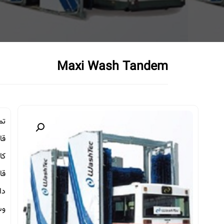
Maxi Wash Tandem
تم
قا
کارواش i wash Tandem
قا