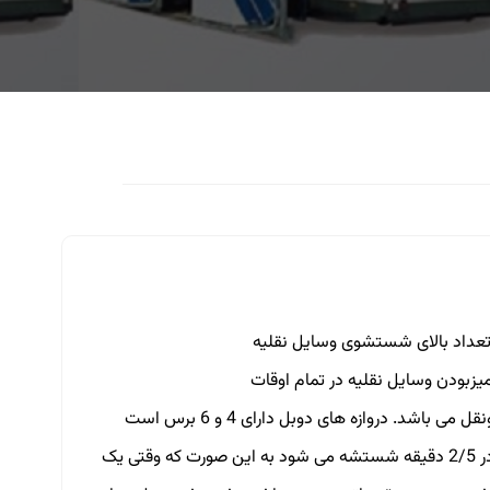
زبودن وسایل نقلیه در تمام اوقات
دارای توانایی بالا برای شستشو و ایده آل برای خودروها و شرکت های حمل ونقل می باشد. دروازه های دوبل دارای 4 و 6 برس است
وشستشو در حداکثر سرعت انجام میگیرد به طوریکه یک اتوبوس 12 متری در 2/5 دقیقه شستشه می شود به این صورت که وقتی یک