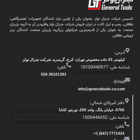
تاسیس شرکت جنرال تولز بعنوان یکی از اولین وارد کنندگان تجهیزات تعمیرگاهی،
نظافتی، پمپ و ابزار آلات در ایران فروش شرکت جنرال تولز وافزودن آن به گروه پاریزان
صنعت به عنوان یکی از قدیمیترین شرکتهای زیرگروه پاریزان صنعت کنندگان برتر
اروپایی نظافتی
آدرس:
کیلومتر 25 جاده مخصوص تهران- کرج، گرمدره، شرکت جنرال تولز
شناسه ملی: 10100440977
تلفن:
026-36101383
Email:
info@generaltools-co.com
دفتر آمریکای شمالی:
5700، خیابان یانگ، واحد 200، تورنتو، کانادا
شناسه ملی: 1000446652
تلفن:
7771424 (647) 1+