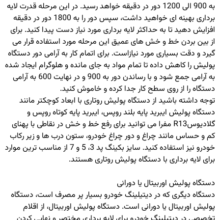
به 900 الی 1200 دور در دقیقه خواهد رسید. در این مرحله قدرت لایه
برداری بهینه ای خواهید داشت، سپس دور را به 1800 دور در دقیقه
افزایش دهید تا به حداکثر لایه برداری مورد نیاز دست پیدا کنید. برای
از بین بردن خط و خش های عمیق این مرحله مورد استفاده قرار می
گیرد و دقت بسیاری مورد نیازاست. برای اتمام کار به آرامی دور دستگاه
پولیش را کاهش داده تا تمام مواد به جای مانده و هلوگرام ایجاد شده
به آرامی جمع شود و با رساندن دور به 900 و در نهایت 600 به آرامی
دستگاه را از روی سطح کار جدا کرده و خاموش کنید.
توجه داشته باشید از دستگاه پولیش روتاری با ابعاد کوچکتر مانند
دستگاه پولیش ایبرید پایه بلند روپس، ایبرید پایه کوتاه روپس و
گلادیوسR13 مفرا می توانید برای رفع خط و خش در نقاطی با پهنای
کم و حساس مانند چراغ و دور چراغ خودرو، ستون درب ها و زیر رکاب
خودرو نیز استفاده کنید. سایز بکینگ پد 3، 5 و 7 از مناسب ترین موارد
برای لایه برداری با دستگاه پولیش روتاری هستند.
دستگاه پولیش اوربیتال یا دورانی
دستگاه دیگری که در دیتیلینگ خودرو بسیار پر مصرف است، دستگاه
پولیش اوربیتال یا دورانی است. دستگاه پولیش اوربیتال، از اقلام
تخصصی در دیتیلینگ خودرو برای لایه برداری مختصر و نهایی کردن