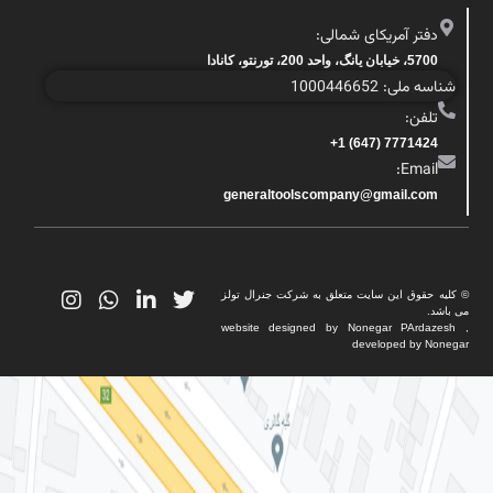
دفتر آمریکای شمالی:
5700، خیابان یانگ، واحد 200، تورنتو، کانادا
شناسه ملی: 1000446652
تلفن:
7771424 (647) 1+
Email:
generaltoolscompany@gmail.com
© کلیه حقوق این سایت متعلق به شرکت جنرال تولز
می باشد.
website designed by Nonegar PArdazesh ,
developed by Nonegar