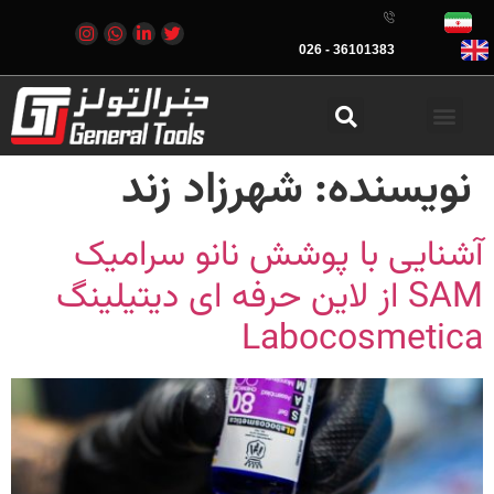
36101383 - 026
نویسنده:
شهرزاد زند
آشنایی با پوشش نانو سرامیک
SAM از لاین حرفه ای دیتیلینگ
Labocosmetica