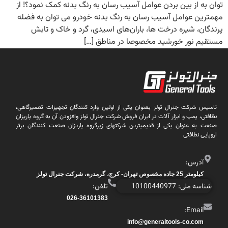
توان به از بین بردن عوامل آسیب رسان به رنگ بدنه کمک نمود؟! از
مهمترین عوامل آسیب رسان به رنگ بدنه خودرو می توان به فضله
پرندگان، شیره درخت ها، باران‌های اسیدی، گرد و خاک و تابش
مستقیم نور خورشید مخصوصا در مناطق […]
تاسیس شرکت جنرال تولز بعنوان یکی از اولین وارد کنندگان تجهیزات تعمیرگاهی،
نظافتی، پمپ و ابزار آلات در ایران فروش شرکت جنرال تولز وافزودن آن به گروه پاریزان
صنعت به عنوان یکی از قدیمیترین شرکتهای زیرگروه پاریزان صنعت کنندگان برتر
اروپایی نظافتی
آدرس:
کیلومتر 25 جاده مخصوص تهران- کرج، گرمدره، شرکت جنرال تولز
شناسه ملی: 10100440977
تلفن:
026-36101383
Email:
info@generaltools-co.com